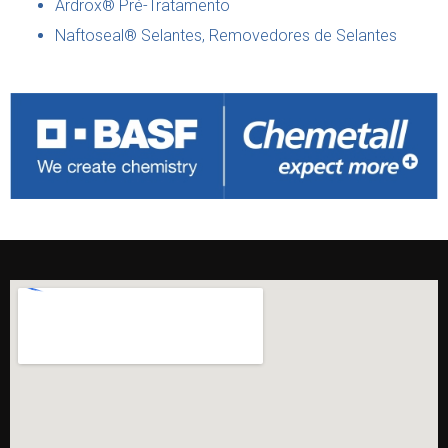
Ardrox® Pré-Tratamento
Naftoseal® Selantes, Removedores de Selantes